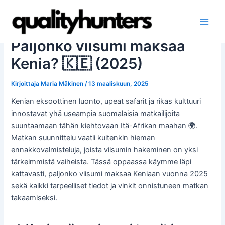
Siirry
sisältöön
Main
Paljonko viisumi maksaa
Men
Kenia? 🇰🇪 (2025)
Kirjoittaja
Maria Mäkinen
/
13 maaliskuun, 2025
Kenian eksoottinen luonto, upeat safarit ja rikas kulttuuri
innostavat yhä useampia suomalaisia matkailijoita
suuntaamaan tähän kiehtovaan Itä-Afrikan maahan 🌍.
Matkan suunnittelu vaatii kuitenkin hieman
ennakkovalmisteluja, joista viisumin hakeminen on yksi
tärkeimmistä vaiheista. Tässä oppaassa käymme läpi
kattavasti, paljonko viisumi maksaa Keniaan vuonna 2025
sekä kaikki tarpeelliset tiedot ja vinkit onnistuneen matkan
takaamiseksi.