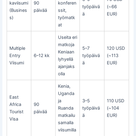
kaviisumi
90
konferen
työpäivä
(~66
(Busines
päivää
ssit,
ä
EUR)
s)
työmatk
at
Useita eri
matkoja
Multiple
5–7
120 USD
Keniaan
Entry
6–12 kk
työpäivä
(~113
lyhyellä
Viisumi
ä
EUR)
ajanjaks
olla
Kenia,
Uganda
East
ja
3–5
110 USD
Africa
90
Ruanda
työpäivä
(~104
Tourist
päivää
matkailu
ä
EUR)
Visa
samalla
viisumilla