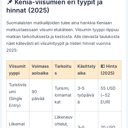
📌 Kenia-viisumien eri tyypit ja
hinnat (2025)
Suomalaisten matkailijoiden tulee aina hankkia Keniaan
matkustaessaan viisumi etukäteen. Viisumin tyyppi riippuu
matkan tarkoituksesta ja kestosta. Alla olevasta taulukosta
näet kätevästi eri viisumityypit ja niiden hinnat vuonna
2025:
Viisumit
Voimass
Tarkoitu
Käsittely
💶 Hinta
yyppi
aoloaika
s
aika
(2025)
Turistiviis
Turismi,
3–5
55 USD
umi
90
lomamat
työpäivä
(~52
(Single
päivää
kat
ä
EUR)
Entry)
Liikeneuv
Liikemat
ottelut,
3–5
70 USD