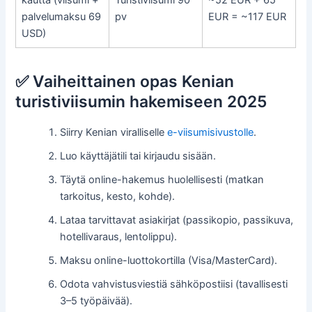
kautta (viisumi +
Turistiviisumi 90
~52 EUR + 65
palvelumaksu 69
pv
EUR = ~117 EUR
USD)
✅ Vaiheittainen opas Kenian
turistiviisumin hakemiseen 2025
Siirry Kenian viralliselle
e-viisumisivustolle
.
Luo käyttäjätili tai kirjaudu sisään.
Täytä online-hakemus huolellisesti (matkan
tarkoitus, kesto, kohde).
Lataa tarvittavat asiakirjat (passikopio, passikuva,
hotellivaraus, lentolippu).
Maksu online-luottokortilla (Visa/MasterCard).
Odota vahvistusviestiä sähköpostiisi (tavallisesti
3–5 työpäivää).