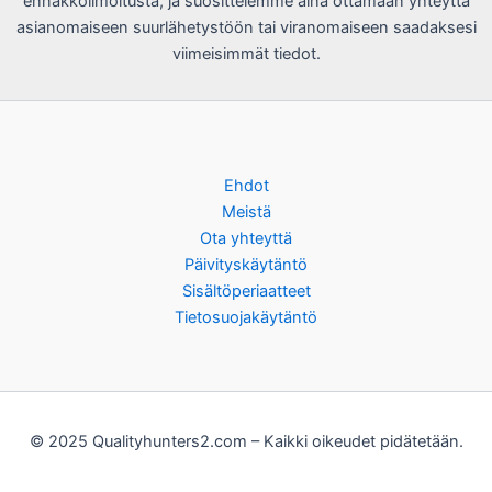
ennakkoilmoitusta, ja suosittelemme aina ottamaan yhteyttä
asianomaiseen suurlähetystöön tai viranomaiseen saadaksesi
viimeisimmät tiedot.
Ehdot
Meistä
Ota yhteyttä
Päivityskäytäntö
Sisältöperiaatteet
Tietosuojakäytäntö
© 2025 Qualityhunters2.com – Kaikki oikeudet pidätetään.