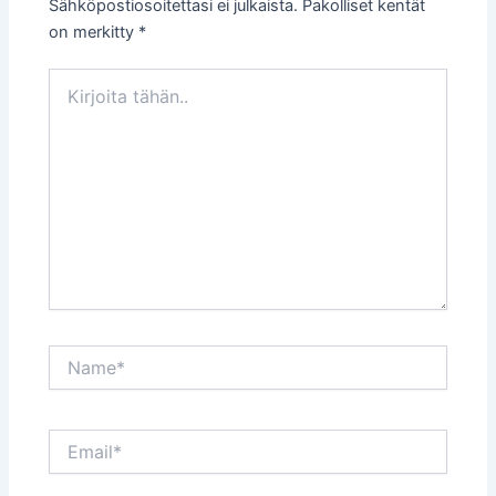
Sähköpostiosoitettasi ei julkaista.
Pakolliset kentät
on merkitty
*
Kirjoita
tähän..
Name*
Email*