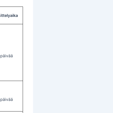
ittelyaika
5
ipäivää
5
ipäivää