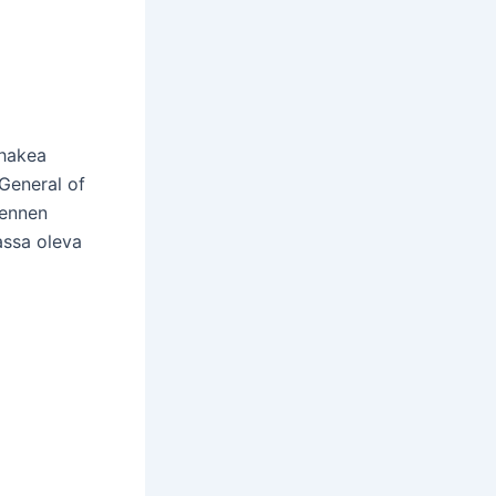
 hakea
General of
 ennen
assa oleva