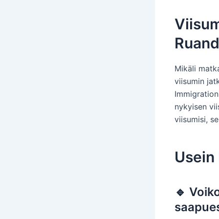
Viisum
Ruand
Mikäli matk
viisumin ja
Immigration
nykyisen vi
viisumisi, s
Usein
🔹 Voik
saapue