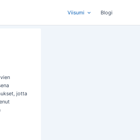
Viisumi
Blogi
avien
sena
ukset, jotta
enut
a