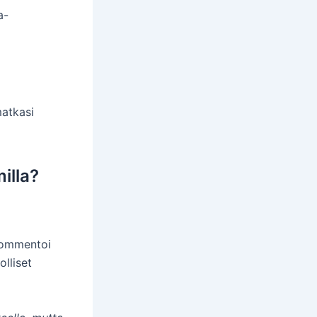
a-
matkasi
illa?
Kommentoi
lliset