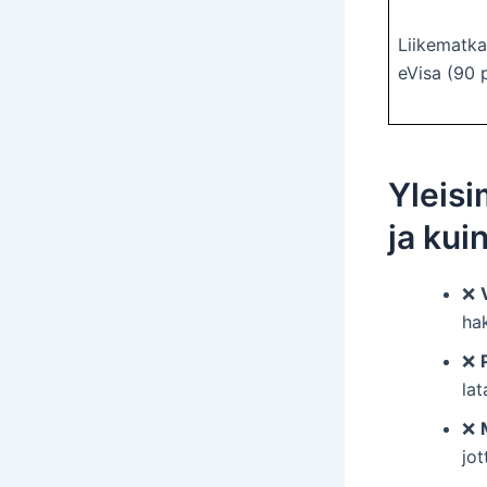
Liikematka
eVisa (90 
Yleisi
ja kui
❌
ha
❌
la
❌
jot