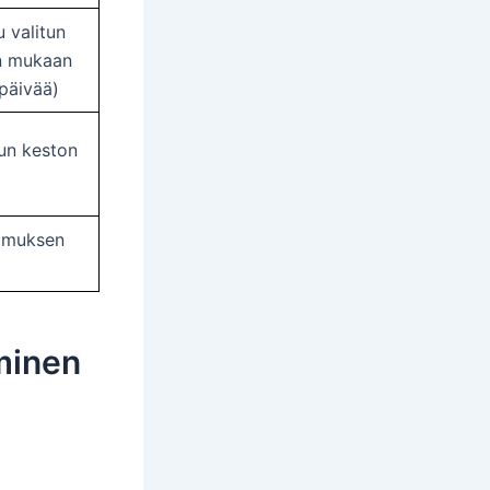
u valitun
n mukaan
päivää)
un keston
imuksen
minen