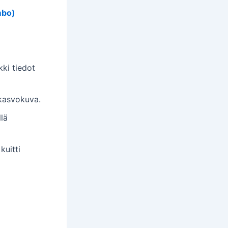
mbo)
kki tiedot
 kasvokuva.
lä
kuitti