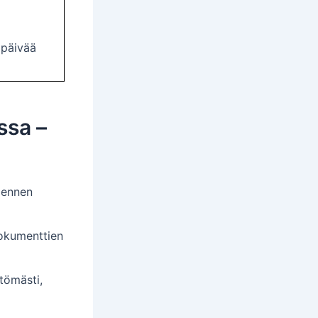
ipäivää
ssa –
t ennen
dokumenttien
tömästi,