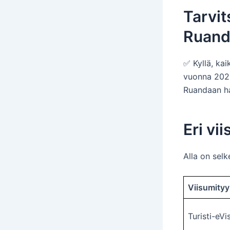
Tarvit
Ruand
✅ Kyllä, ka
vuonna 2025
Ruandaan ha
Eri v
Alla on selk
Viisumityy
Turisti-eVi