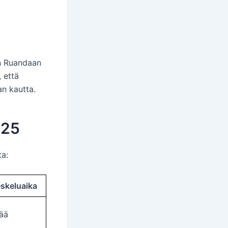
an Ruandaan
 että
n kautta.
025
ta:
skeluaika
ää