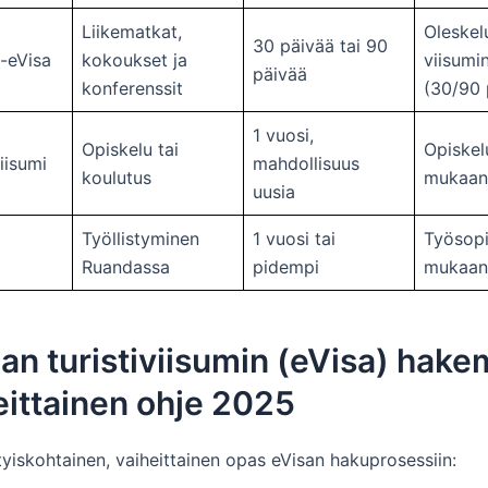
Liikematkat,
Oleskel
30 päivää tai 90
-eVisa
kokoukset ja
viisumi
päivää
konferenssit
(30/90 
1 vuosi,
Opiskelu tai
Opiskel
iisumi
mahdollisuus
koulutus
mukaan
uusia
Työllistyminen
1 vuosi tai
Työsop
Ruandassa
pidempi
mukaan
n turistiviisumin (eVisa) hake
eittainen ohje 2025
tyiskohtainen, vaiheittainen opas eVisan hakuprosessiin: