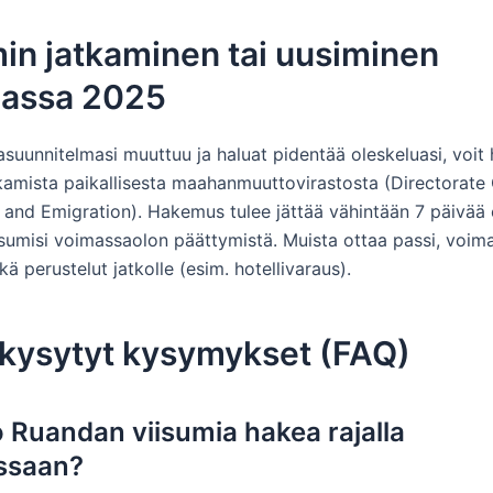
in jatkaminen tai uusiminen
assa 2025
asuunnitelmasi muuttuu ja haluat pidentää oleskeluasi, voit
tkamista paikallisesta maahanmuuttovirastosta (Directorate 
 and Emigration). Hakemus tulee jättää vähintään 7 päivää
isumisi voimassaolon päättymistä. Muista ottaa passi, voim
ekä perustelut jatkolle (esim. hotellivaraus).
 kysytyt kysymykset (FAQ)
o Ruandan viisumia hakea rajalla
ssaan?