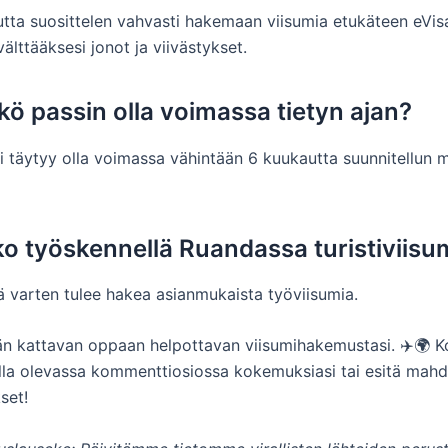
mutta suosittelen vahvasti hakemaan viisumia etukäteen eVis
välttääksesi jonot ja viivästykset.
äkö passin olla voimassa tietyn ajan?
si täytyy olla voimassa vähintään 6 kuukautta suunnitellun 
ko työskennellä Ruandassa turistiviisum
tä varten tulee hakea asianmukaista työviisumia.
n kattavan oppaan helpottavan viisumihakemustasi. ✈️🌍 
alla olevassa kommenttiosiossa kokemuksiasi tai esitä mahdo
set!