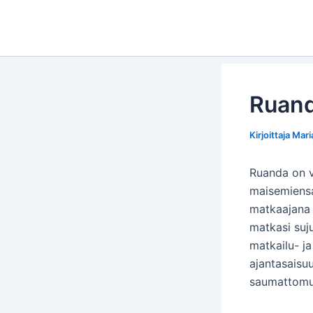
Siirry
sisältöön
Ruand
Kirjoittaja
Mari
Ruanda on v
maisemiensa
matkaajana 
matkasi suj
matkailu- ja
ajantasaisuu
saumattomu