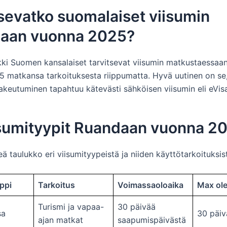
sevatko suomalaiset viisumin
aan vuonna 2025?
ikki Suomen kansalaiset tarvitsevat viisumin matkustaessa
 matkansa tarkoituksesta riippumatta. Hyvä uutinen on se,
keutuminen tapahtuu kätevästi sähköisen viisumin eli eVisa
iisumityypit Ruandaan vuonna 2
eä taulukko eri viisumityypeistä ja niiden käyttötarkoituksis
ppi
Tarkoitus
Voimassaoloaika
Max ole
Turismi ja vapaa-
30 päivää
sa
30 päiv
ajan matkat
saapumispäivästä