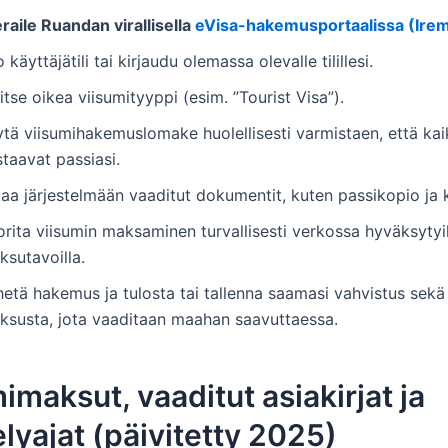
raile Ruandan virallisella
eVisa-hakemusportaalissa (Ire
 käyttäjätili tai kirjaudu olemassa olevalle tilillesi.
itse oikea viisumityyppi (esim. ”Tourist Visa”).
tä viisumihakemuslomake huolellisesti varmistaen, että kai
taavat passiasi.
taa järjestelmään vaaditut dokumentit, kuten passikopio ja
rita viisumin maksaminen turvallisesti verkossa hyväksytyil
ksutavoilla.
etä hakemus ja tulosta tai tallenna saamasi vahvistus sekä 
ksusta, jota vaaditaan maahan saavuttaessa.
imaksut, vaaditut asiakirjat ja
elyajat (päivitetty 2025)