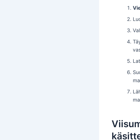
Vie
Luo
Val
Täy
vas
La
Suo
ma
Läh
ma
Viisum
käsitt