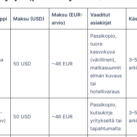
Maksu (EUR-
Vaaditut
ppi
Maksu (USD)
Käs
arvio)
asiakirjat
Passikopio,
tuore
kasvokuva
sa
(
värillinen
),
3–
50 USD
~46 EUR
matkasuunnit
ark
elman kuvaus
tai
hotellivaraus
Passikopio,
-
kutsukirje
3–
50 USD
~46 EUR
pv)
yritykseltä tai
ark
tapahtumalta