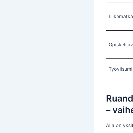
Liikematka
Opiskelijav
Työviisumi
Ruanda
– vaih
Alla on yksi