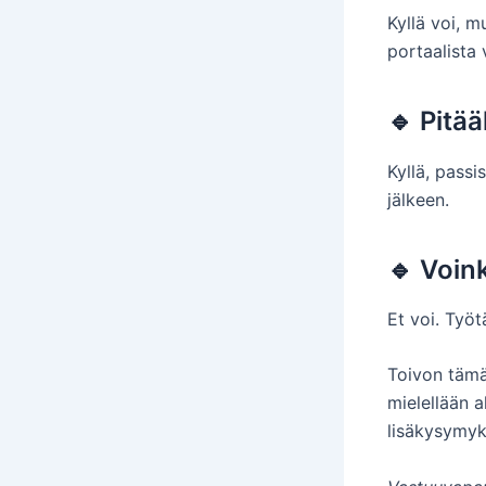
Kyllä voi, 
portaalista 
🔹 Pitä
Kyllä, passi
jälkeen.
🔹 Voin
Et voi. Työ
Toivon tämä
mielellään 
lisäkysymyk