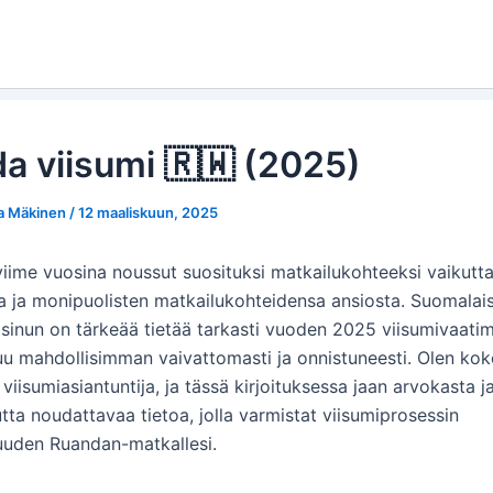
a viisumi 🇷🇼 (2025)
a Mäkinen
/
12 maaliskuun, 2025
iime vuosina noussut suosituksi matkailukohteeksi vaikutt
 ja monipuolisten matkailukohteidensa ansiosta. Suomalai
sinun on tärkeää tietää tarkasti vuoden 2025 viisumivaatim
uu mahdollisimman vaivattomasti ja onnistuneesti. Olen kok
 viisumiasiantuntija, ja tässä kirjoituksessa jaan arvokasta j
tta noudattavaa tietoa, jolla varmistat viisumiprosessin
uden Ruandan-matkallesi.