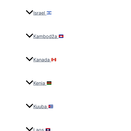
Israel
Kambodža
Kanada
Kenia
Kuuba
Laos