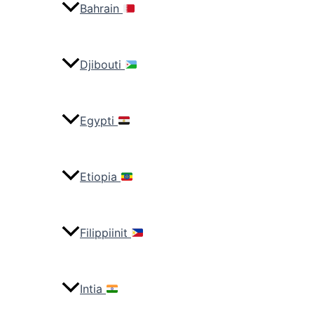
Bahrain
Djibouti
Egypti
Etiopia
Filippiinit
Intia