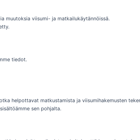
a muutoksia viisumi- ja matkailukäytännöissä.
etty.
mme tiedot.
 jotka helpottavat matkustamista ja viisumihakemusten teke
sisältöämme sen pohjalta.