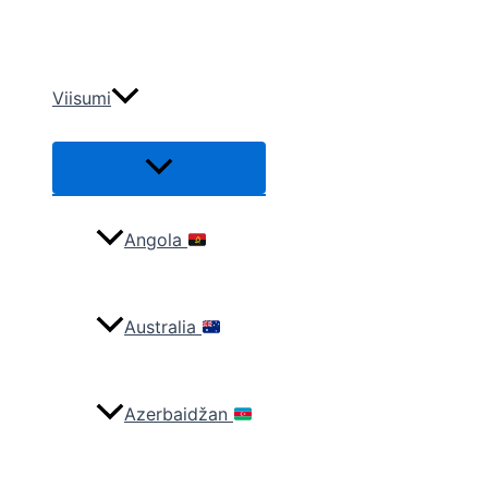
Siirry
sisältöön
Viisumi
Valikon
toggle
Angola
Australia
Azerbaidžan