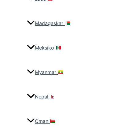
Madagaskar
Meksiko
Myanmar
Nepal
Oman